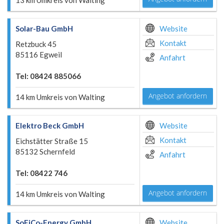
13 km Umkreis von Walting
Solar-Bau GmbH
Website
Kontakt
Retzbuck 45
85116 Egweil
Anfahrt
Tel: 08424 885066
Angebot anfordern
14 km Umkreis von Walting
Elektro Beck GmbH
Website
Kontakt
Eichstätter Straße 15
85132 Schernfeld
Anfahrt
Tel: 08422 746
Angebot anfordern
14 km Umkreis von Walting
SoFiCo-Energy GmbH
Website