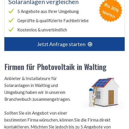
Solaranlagen vergleichen
B
is
3
0
%
p
a
r
e
s
n
5 Angebote aus Ihrer Umgebung
Geprüfte & qualifizierte Fachbetriebe
Kostenlos & unverbindlich
Jetzt Anfrage starten
Firmen für Photovoltaik in Walting
Anbieter & Installateure für
Solaranlagen in Walting und
Umgebung haben wir in unserem
Branchenbuch zusammengetragen.
Sollten Sie ein Angebot von einer
bestimmten Firma wünschen, können Sie die Firma direkt
kontaktieren. Möchten Sie jedoch bis zu 5 Angebote von