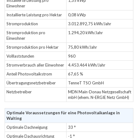
Installierte Leistung pro
1,35 kWp
Einwohner
Installierte Leistung pro Hektar
0,08 kWp
Stromproduktion
3.012.892,75 kWh/Jahr
Stromproduktion pro
1.294,20 kWh/Jahr
Einwohner
Stromproduktion pro Hektar
75,80 kWh/Jahr
Volllaststunden
960
Stromverbrauch aller Einwohner
4.453.464 kWh/Jahr
Anteil Photovoltaikstrom
67,65 %
Übertragungsnetzbetreiber
TenneT TSO GmbH
Netzbetreiber
MDN Main-Donau Netzgesellschaft
mbH (ehem. N-ERGIE Netz GmbH)
Optimale Voraussetzungen für eine Photovoltaikanlage in
Walting
Optimale Dachneigung
33 °
Optimale Dachausrichtung
-1 °