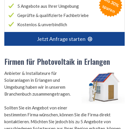
B
is
3
0
%
p
a
r
e
s
n
5 Angebote aus Ihrer Umgebung
Geprüfte & qualifizierte Fachbetriebe
Kostenlos & unverbindlich
Jetzt Anfrage starten
Firmen für Photovoltaik in Erlangen
Anbieter & Installateure für
Solaranlagen in Erlangen und
Umgebung haben wir in unserem
Branchenbuch zusammengetragen.
Sollten Sie ein Angebot von einer
bestimmten Firma wünschen, können Sie die Firma direkt
kontaktieren. Möchten Sie jedoch bis zu 5 Angebote von
verschiedenen Solarteuren aus Ihrer Region erhalten, können