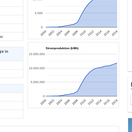
5.000
0
2006
2004
2002
2000
2018
2016
2014
2012
2010
2008
en
Stromproduktion (kWh)
ge in
15.000.000
10.000.000
5.000.000
0
2006
2004
2002
2000
2018
2016
2014
2012
2010
2008