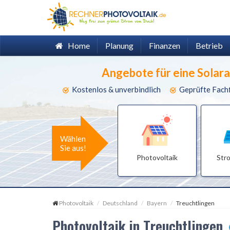
Home
Planung
Finanzen
Betrieb
Angebote für eine Solar
Kostenlos & unverbindlich
Geprüfte Fach
Wählen
Sie aus!
Photovoltaik
Str
Photovoltaik
Deutschland
Bayern
Treuchtlingen
Photovoltaik in Treuchtlingen