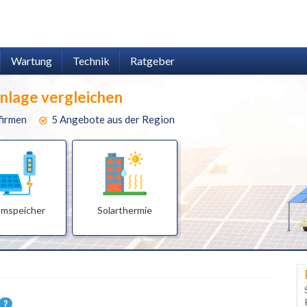
Wartung
Technik
Ratgeber
anlage vergleichen
firmen
5 Angebote aus der Region
omspeicher
Solarthermie
?