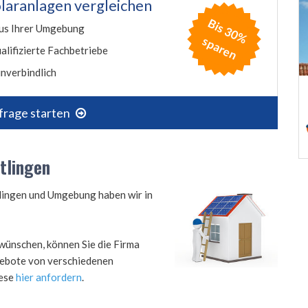
laranlagen vergleichen
B
is
3
0
%
p
a
r
e
us Ihrer Umgebung
s
n
alifizierte Fachbetriebe
nverbindlich
frage starten
tlingen
tlingen und Umgebung haben wir in
wünschen, können Sie die Firma
ngebote von verschiedenen
iese
hier anfordern
.