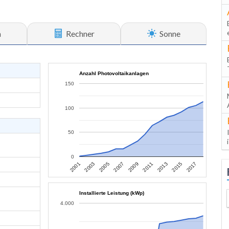
n
Rechner
Sonne
Anzahl Photovoltaikanlagen
150
100
50
0
2013
2015
2017
2001
2003
2005
2007
2009
2011
Installierte Leistung (kWp)
4.000