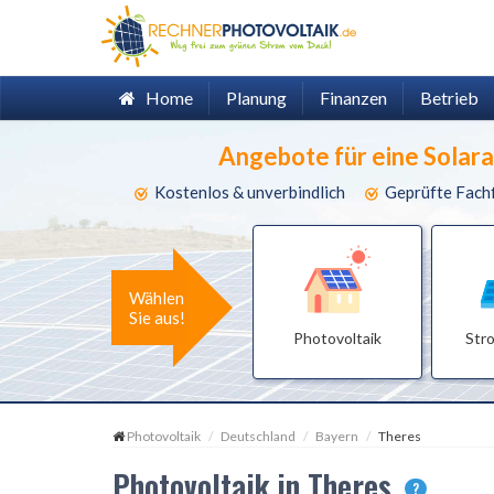
Home
Planung
Finanzen
Betrieb
Angebote für eine Solar
Kostenlos & unverbindlich
Geprüfte Fach
Wählen
Sie aus!
Photovoltaik
Str
Photovoltaik
Deutschland
Bayern
Theres
Photovoltaik in Theres
?