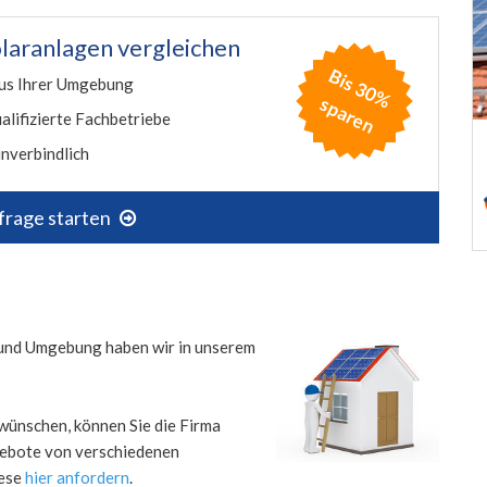
laranlagen vergleichen
B
is
3
0
%
p
a
r
e
us Ihrer Umgebung
s
n
alifizierte Fachbetriebe
nverbindlich
frage starten
s und Umgebung haben wir in unserem
wünschen, können Sie die Firma
ngebote von verschiedenen
iese
hier anfordern
.