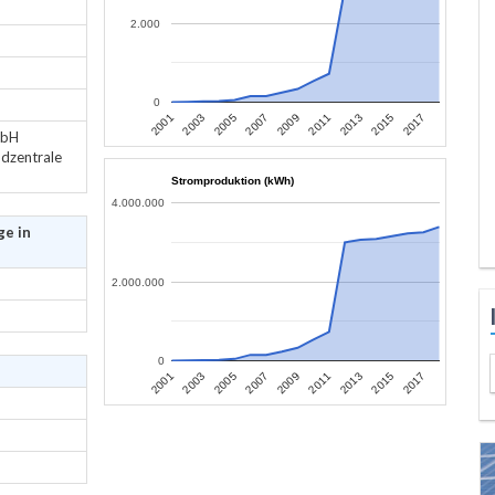
2.000
0
2013
2015
2017
2001
2003
2005
2007
2009
2011
mbH
ndzentrale
Stromproduktion (kWh)
4.000.000
ge in
2.000.000
0
2013
2015
2017
2001
2003
2005
2007
2009
2011