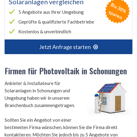
Solaranlagen vergleichen
B
is
3
0
%
p
a
r
e
s
n
5 Angebote aus Ihrer Umgebung
Geprüfte & qualifizierte Fachbetriebe
Kostenlos & unverbindlich
Jetzt Anfrage starten
Firmen für Photovoltaik in Schonungen
Anbieter & Installateure für
Solaranlagen in Schonungen und
Umgebung haben wir in unserem
Branchenbuch zusammengetragen.
Sollten Sie ein Angebot von einer
bestimmten Firma wünschen, können Sie die Firma direkt
kontaktieren. Möchten Sie jedoch bis zu 5 Angebote von