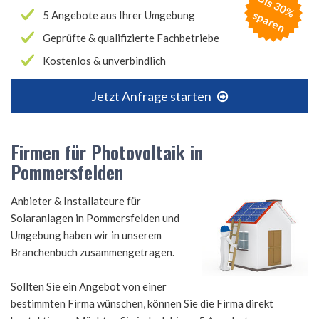
B
is
3
0
%
p
a
r
e
s
n
5 Angebote aus Ihrer Umgebung
Geprüfte & qualifizierte Fachbetriebe
Kostenlos & unverbindlich
Jetzt Anfrage starten
Firmen für Photovoltaik in
Pommersfelden
Anbieter & Installateure für
Solaranlagen in Pommersfelden und
Umgebung haben wir in unserem
Branchenbuch zusammengetragen.
Sollten Sie ein Angebot von einer
bestimmten Firma wünschen, können Sie die Firma direkt