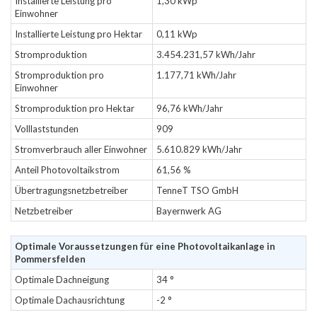
Installierte Leistung pro
1,30 kWp
Einwohner
Installierte Leistung pro Hektar
0,11 kWp
Stromproduktion
3.454.231,57 kWh/Jahr
Stromproduktion pro
1.177,71 kWh/Jahr
Einwohner
Stromproduktion pro Hektar
96,76 kWh/Jahr
Volllaststunden
909
Stromverbrauch aller Einwohner
5.610.829 kWh/Jahr
Anteil Photovoltaikstrom
61,56 %
Übertragungsnetzbetreiber
TenneT TSO GmbH
Netzbetreiber
Bayernwerk AG
Optimale Voraussetzungen für eine Photovoltaikanlage in
Pommersfelden
Optimale Dachneigung
34 °
Optimale Dachausrichtung
-2 °