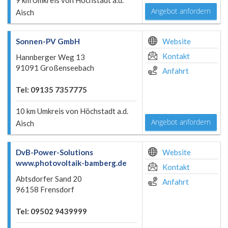
9 km Umkreis von Höchstadt a.d.
Angebot anfordern
Aisch
Sonnen-PV GmbH
Website
Kontakt
Hannberger Weg 13
91091 Großenseebach
Anfahrt
Tel: 09135 7357775
10 km Umkreis von Höchstadt a.d.
Angebot anfordern
Aisch
DvB-Power-Solutions
Website
www.photovoltaik-bamberg.de
Kontakt
Abtsdorfer Sand 20
Anfahrt
96158 Frensdorf
Tel: 09502 9439999