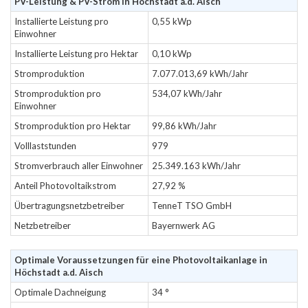
PV-Leistung & PV-Strom in Höchstadt a.d. Aisch
Installierte Leistung pro
0,55 kWp
Einwohner
Installierte Leistung pro Hektar
0,10 kWp
Stromproduktion
7.077.013,69 kWh/Jahr
Stromproduktion pro
534,07 kWh/Jahr
Einwohner
Stromproduktion pro Hektar
99,86 kWh/Jahr
Volllaststunden
979
Stromverbrauch aller Einwohner
25.349.163 kWh/Jahr
Anteil Photovoltaikstrom
27,92 %
Übertragungsnetzbetreiber
TenneT TSO GmbH
Netzbetreiber
Bayernwerk AG
Optimale Voraussetzungen für eine Photovoltaikanlage in
Höchstadt a.d. Aisch
Optimale Dachneigung
34 °