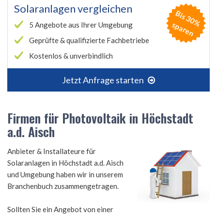
Solaranlagen vergleichen
B
is
3
0
%
p
a
r
e
s
n
5 Angebote aus Ihrer Umgebung
Geprüfte & qualifizierte Fachbetriebe
Kostenlos & unverbindlich
Jetzt Anfrage starten
Firmen für Photovoltaik in Höchstadt
a.d. Aisch
Anbieter & Installateure für
Solaranlagen in Höchstadt a.d. Aisch
und Umgebung haben wir in unserem
Branchenbuch zusammengetragen.
Sollten Sie ein Angebot von einer