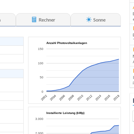
n
Rechner
Sonne
Anzahl Photovoltaikanlagen
150
100
50
0
2002
2004
2006
2008
2010
2012
2014
2016
2018
Installierte Leistung (kWp)
3.000
2.000