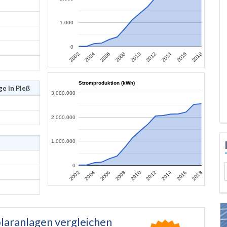
1.000
0
2002
2004
2006
2008
2010
2012
2014
2016
2018
Stromproduktion (kWh)
e in Pleß
3.000.000
2.000.000
1.000.000
0
2002
2004
2006
2008
2010
2012
2014
2016
2018
laranlagen vergleichen