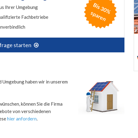
B
is
3
0
%
p
a
r
e
us Ihrer Umgebung
s
n
alifizierte Fachbetriebe
nverbindlich
frage starten
und Umgebung haben wir in unserem
wünschen, können Sie die Firma
ngebote von verschiedenen
iese
hier anfordern
.