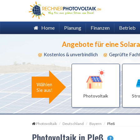
Home
Planung
Finanzen
Betrieb
Angebote für eine Solar
Kostenlos & unverbindlich
Geprüfte Fach
Wählen
Sie aus!
Photovoltaik
Str
Photovoltaik
Deutschland
Bayern
Pleß
Photovoltaik in Pleß
?