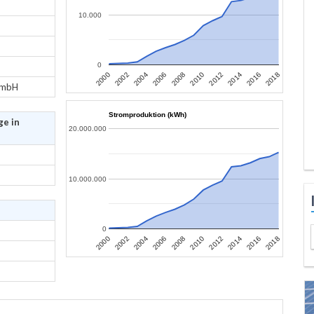
10.000
0
2006
2004
2002
2000
2018
2016
2014
2012
2010
2008
GmbH
Stromproduktion (kWh)
ge in
20.000.000
10.000.000
0
2006
2004
2002
2000
2018
2016
2014
2012
2010
2008