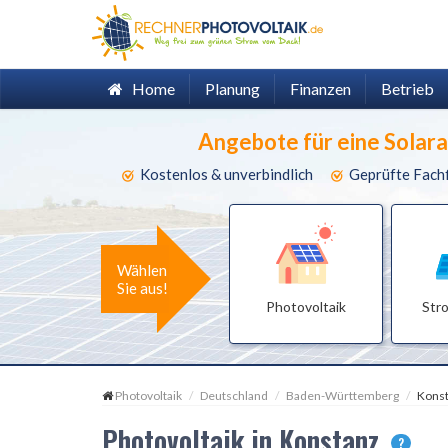
Home
Planung
Finanzen
Betrieb
Angebote für eine Solar
Kostenlos & unverbindlich
Geprüfte Fach
Wählen
Sie aus!
Photovoltaik
Str
Photovoltaik
Deutschland
Baden-Württemberg
Kons
Photovoltaik in Konstanz
?