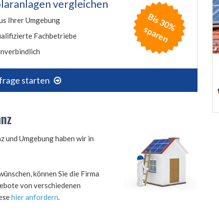
laranlagen vergleichen
B
is
3
0
%
p
a
r
e
us Ihrer Umgebung
s
n
alifizierte Fachbetriebe
nverbindlich
frage starten
anz
anz und Umgebung haben wir in
wünschen, können Sie die Firma
ngebote von verschiedenen
iese
hier anfordern
.