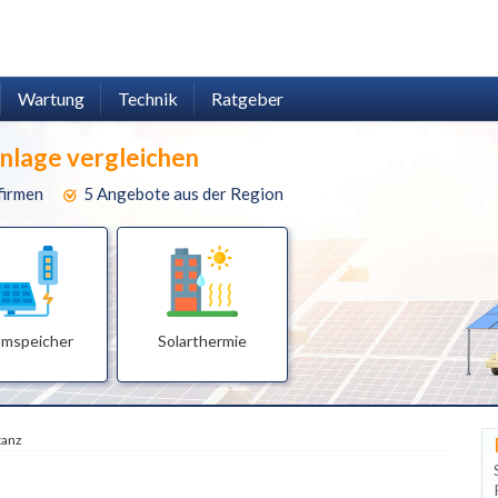
Wartung
Technik
Ratgeber
anlage vergleichen
firmen
5 Angebote aus der Region
omspeicher
Solarthermie
tanz