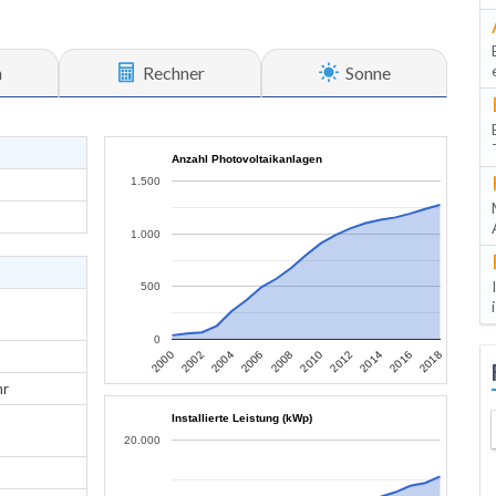
n
Rechner
Sonne
Anzahl Photovoltaikanlagen
1.500
1.000
500
0
2006
2004
2002
2000
2018
2016
2014
2012
2010
2008
hr
Installierte Leistung (kWp)
20.000