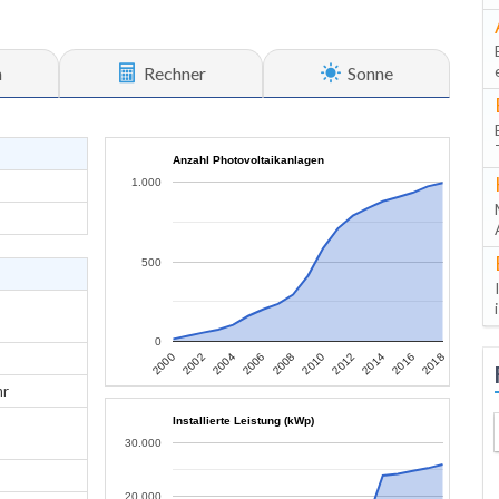
n
Rechner
Sonne
Anzahl Photovoltaikanlagen
1.000
500
0
2006
2004
2002
2000
2018
2016
2014
2012
2010
2008
hr
Installierte Leistung (kWp)
30.000
20.000