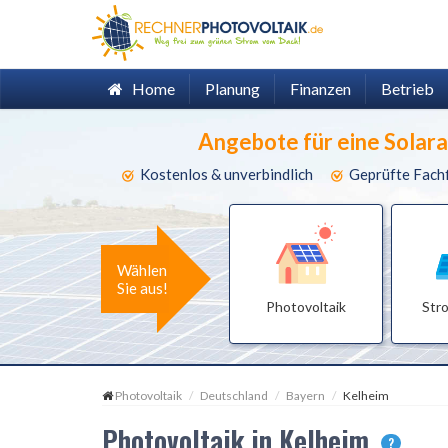
Home
Planung
Finanzen
Betrieb
Angebote für eine Solar
Kostenlos & unverbindlich
Geprüfte Fach
Wählen
Sie aus!
Photovoltaik
Str
Photovoltaik
Deutschland
Bayern
Kelheim
Photovoltaik in Kelheim
?