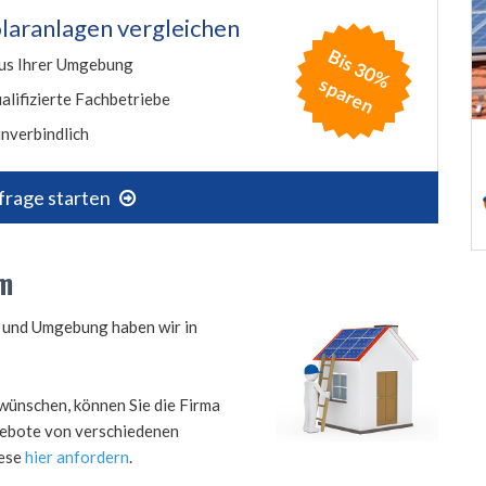
laranlagen vergleichen
B
is
3
0
%
p
a
r
e
us Ihrer Umgebung
s
n
alifizierte Fachbetriebe
nverbindlich
frage starten
im
m und Umgebung haben wir in
wünschen, können Sie die Firma
ngebote von verschiedenen
iese
hier anfordern
.