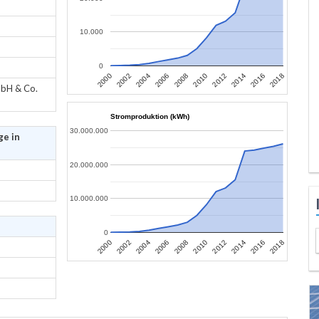
10.000
0
2006
2004
2002
2000
2018
2016
2014
2012
2010
2008
bH & Co.
Stromproduktion (kWh)
30.000.000
ge in
20.000.000
10.000.000
0
2006
2004
2002
2000
2018
2016
2014
2012
2010
2008