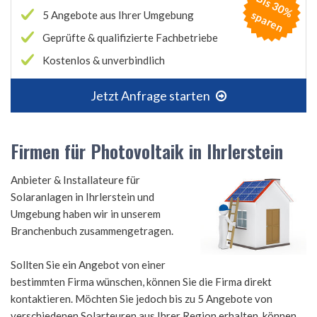
B
is
3
0
%
p
a
r
e
s
n
5 Angebote aus Ihrer Umgebung
Geprüfte & qualifizierte Fachbetriebe
Kostenlos & unverbindlich
Jetzt Anfrage starten
Firmen für Photovoltaik in Ihrlerstein
Anbieter & Installateure für
Solaranlagen in Ihrlerstein und
Umgebung haben wir in unserem
Branchenbuch zusammengetragen.
Sollten Sie ein Angebot von einer
bestimmten Firma wünschen, können Sie die Firma direkt
kontaktieren. Möchten Sie jedoch bis zu 5 Angebote von
verschiedenen Solarteuren aus Ihrer Region erhalten, können