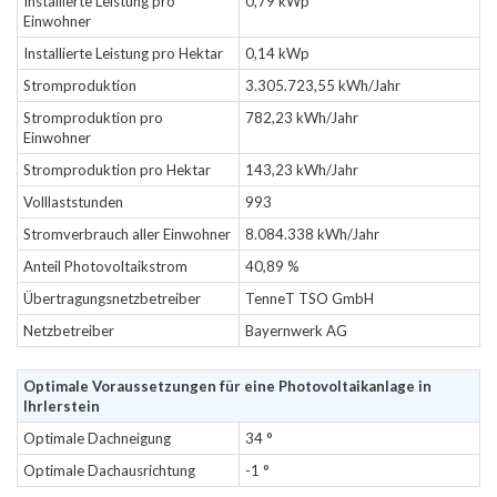
Installierte Leistung pro
0,79 kWp
Einwohner
Installierte Leistung pro Hektar
0,14 kWp
Stromproduktion
3.305.723,55 kWh/Jahr
Stromproduktion pro
782,23 kWh/Jahr
Einwohner
Stromproduktion pro Hektar
143,23 kWh/Jahr
Volllaststunden
993
Stromverbrauch aller Einwohner
8.084.338 kWh/Jahr
Anteil Photovoltaikstrom
40,89 %
Übertragungsnetzbetreiber
TenneT TSO GmbH
Netzbetreiber
Bayernwerk AG
Optimale Voraussetzungen für eine Photovoltaikanlage in
Ihrlerstein
Optimale Dachneigung
34 °
Optimale Dachausrichtung
-1 °