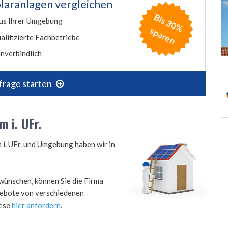
laranlagen vergleichen
B
is
3
0
%
p
a
r
e
us Ihrer Umgebung
s
n
alifizierte Fachbetriebe
nverbindlich
frage starten
 i. UFr.
 i. UFr. und Umgebung haben wir in
wünschen, können Sie die Firma
ngebote von verschiedenen
iese
hier anfordern
.