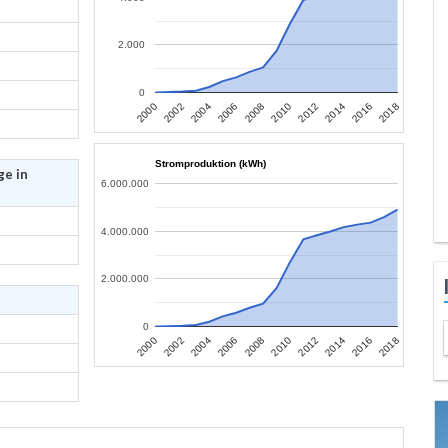
2.000
0
2006
2004
2002
2000
2018
2016
2014
2012
2010
2008
Stromproduktion (kWh)
ge in
6.000.000
4.000.000
2.000.000
0
2006
2004
2002
2000
2018
2016
2014
2012
2010
2008