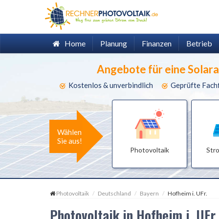
Home
Planung
Finanzen
Betrieb
Angebote für eine Solar
Kostenlos & unverbindlich
Geprüfte Fach
Wählen
Sie aus!
Photovoltaik
Str
Photovoltaik
Deutschland
Bayern
Hofheim i. UFr.
Photovoltaik in Hofheim i. UFr