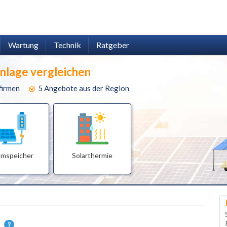
Wartung
Technik
Ratgeber
anlage vergleichen
firmen
5 Angebote aus der Region
omspeicher
Solarthermie
.
?