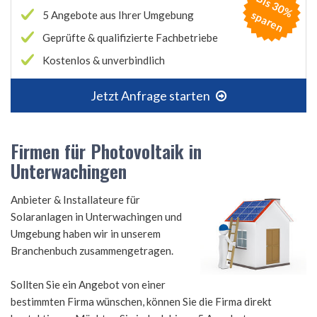
B
is
3
0
%
p
a
r
e
s
n
5 Angebote aus Ihrer Umgebung
Geprüfte & qualifizierte Fachbetriebe
Kostenlos & unverbindlich
Jetzt Anfrage starten
Firmen für Photovoltaik in
Unterwachingen
Anbieter & Installateure für
Solaranlagen in Unterwachingen und
Umgebung haben wir in unserem
Branchenbuch zusammengetragen.
Sollten Sie ein Angebot von einer
bestimmten Firma wünschen, können Sie die Firma direkt