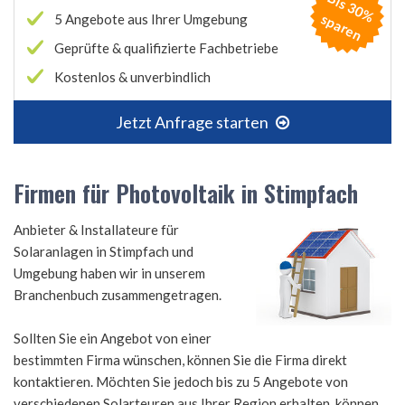
B
is
3
0
%
p
a
r
e
s
n
5 Angebote aus Ihrer Umgebung
Geprüfte & qualifizierte Fachbetriebe
Kostenlos & unverbindlich
Jetzt Anfrage starten
Firmen für Photovoltaik in Stimpfach
Anbieter & Installateure für
Solaranlagen in Stimpfach und
Umgebung haben wir in unserem
Branchenbuch zusammengetragen.
Sollten Sie ein Angebot von einer
bestimmten Firma wünschen, können Sie die Firma direkt
kontaktieren. Möchten Sie jedoch bis zu 5 Angebote von
verschiedenen Solarteuren aus Ihrer Region erhalten, können