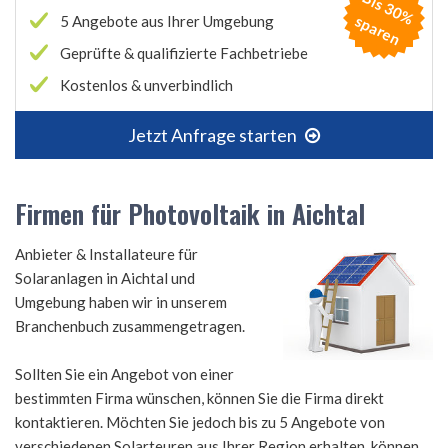
B
is
3
0
%
p
a
r
e
s
n
5 Angebote aus Ihrer Umgebung
Geprüfte & qualifizierte Fachbetriebe
Kostenlos & unverbindlich
Jetzt Anfrage starten
Firmen für Photovoltaik in Aichtal
Anbieter & Installateure für
Solaranlagen in Aichtal und
Umgebung haben wir in unserem
Branchenbuch zusammengetragen.
Sollten Sie ein Angebot von einer
bestimmten Firma wünschen, können Sie die Firma direkt
kontaktieren. Möchten Sie jedoch bis zu 5 Angebote von
verschiedenen Solarteuren aus Ihrer Region erhalten, können