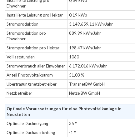
Installierte Leistung pro
0,84 kWp
Einwohner
Installierte Leistung pro Hektar
0,19 kWp
Stromproduktion
3.149.659,11 kWh/Jahr
Stromproduktion pro
889,99 kWh/Jahr
Einwohner
Stromproduktion pro Hektar
198,47 kWh/Jahr
Volllaststunden
1060
Stromverbrauch aller Einwohner
6.172.016 kWh/Jahr
Anteil Photovoltaikstrom
51,03 %
Übertragungsnetzbetreiber
TransnetBW GmbH
Netzbetreiber
Netze BW GmbH
Optimale Voraussetzungen für eine Photovoltaikanlage in
Neustetten
Optimale Dachneigung
35 °
Optimale Dachausrichtung
-1 °