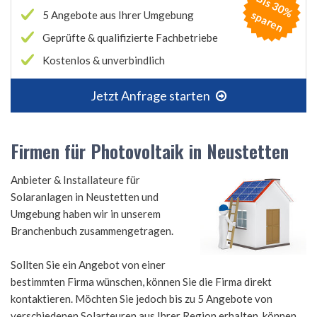
B
is
3
0
%
p
a
r
e
s
n
5 Angebote aus Ihrer Umgebung
Geprüfte & qualifizierte Fachbetriebe
Kostenlos & unverbindlich
Jetzt Anfrage starten
Firmen für Photovoltaik in Neustetten
Anbieter & Installateure für
Solaranlagen in Neustetten und
Umgebung haben wir in unserem
Branchenbuch zusammengetragen.
Sollten Sie ein Angebot von einer
bestimmten Firma wünschen, können Sie die Firma direkt
kontaktieren. Möchten Sie jedoch bis zu 5 Angebote von
verschiedenen Solarteuren aus Ihrer Region erhalten, können