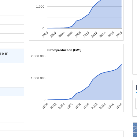
1.000
0
2006
2004
2002
2000
2018
2016
2014
2012
2010
2008
Stromproduktion (kWh)
ge in
2.000.000
1.000.000
0
2006
2004
2002
2000
2018
2016
2014
2012
2010
2008