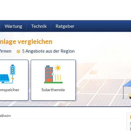
Wartung
Technik
Ratgeber
anlage vergleichen
firmen
5 Angebote aus der Region
omspeicher
Solarthermie
ußheim