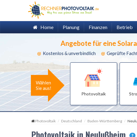
Home
Planung
Finanzen
Betrieb
Angebote für eine Solar
Kostenlos & unverbindlich
Geprüfte Fach
Wählen
Sie aus!
Photovoltaik
Str
Photovoltaik
Deutschland
Baden-Württemberg
Neul
Photovoltaik in Neulußheim
?