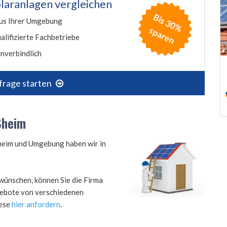
laranlagen vergleichen
B
is
3
0
%
p
a
r
e
us Ihrer Umgebung
s
n
alifizierte Fachbetriebe
nverbindlich
frage starten
ßheim
ßheim und Umgebung haben wir in
wünschen, können Sie die Firma
ngebote von verschiedenen
iese
hier anfordern
.