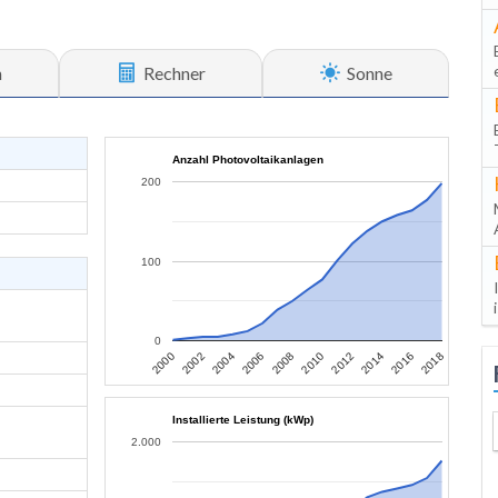
n
Rechner
Sonne
Anzahl Photovoltaikanlagen
200
100
0
2006
2004
2002
2000
2018
2016
2014
2012
2010
2008
Installierte Leistung (kWp)
2.000