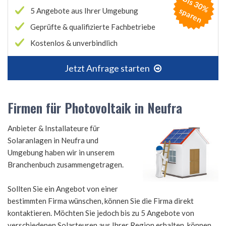
B
is
3
0
%
p
a
r
e
s
n
5 Angebote aus Ihrer Umgebung
Geprüfte & qualifizierte Fachbetriebe
Kostenlos & unverbindlich
Jetzt Anfrage starten
Firmen für Photovoltaik in Neufra
Anbieter & Installateure für
Solaranlagen in Neufra und
Umgebung haben wir in unserem
Branchenbuch zusammengetragen.
Sollten Sie ein Angebot von einer
bestimmten Firma wünschen, können Sie die Firma direkt
kontaktieren. Möchten Sie jedoch bis zu 5 Angebote von
verschiedenen Solarteuren aus Ihrer Region erhalten, können