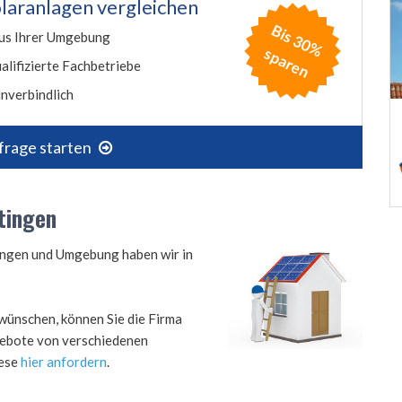
laranlagen vergleichen
B
is
3
0
%
p
a
r
e
us Ihrer Umgebung
s
n
alifizierte Fachbetriebe
nverbindlich
frage starten
tingen
tingen und Umgebung haben wir in
wünschen, können Sie die Firma
ngebote von verschiedenen
iese
hier anfordern
.