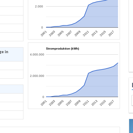
2.000
0
2013
2015
2017
2001
2003
2005
2007
2009
2011
Stromproduktion (kWh)
ge in
4.000.000
2.000.000
0
2013
2015
2017
2001
2003
2005
2007
2009
2011