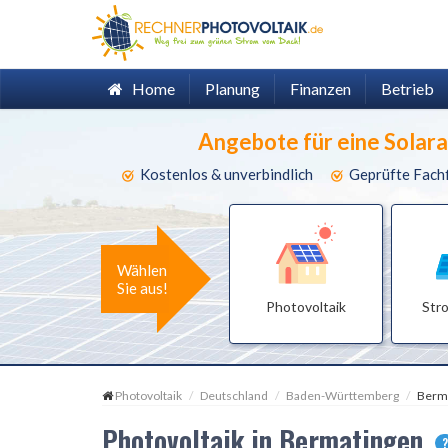
Home
Planung
Finanzen
Betrieb
Angebote für eine Solar
Kostenlos & unverbindlich
Geprüfte Fach
Wählen
Sie aus!
Photovoltaik
Str
Photovoltaik
Deutschland
Baden-Württemberg
Berm
Photovoltaik in Bermatingen
?