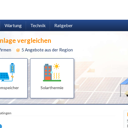
Wartung
Technik
Ratgeber
anlage vergleichen
firmen
5 Angebote aus der Region
omspeicher
Solarthermie
atingen