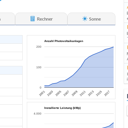
n
Rechner
Sonne
Anzahl Photovoltaikanlagen
200
100
0
2013
2015
2017
2001
2003
2005
2007
2009
2011
Installierte Leistung (kWp)
4.000