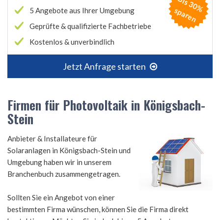
B
is
3
0
%
p
a
r
e
s
n
5 Angebote aus Ihrer Umgebung
Geprüfte & qualifizierte Fachbetriebe
Kostenlos & unverbindlich
Jetzt Anfrage starten
Firmen für Photovoltaik in Königsbach-
Stein
Anbieter & Installateure für
Solaranlagen in Königsbach-Stein und
Umgebung haben wir in unserem
Branchenbuch zusammengetragen.
Sollten Sie ein Angebot von einer
bestimmten Firma wünschen, können Sie die Firma direkt