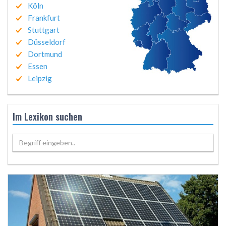
Köln
Frankfurt
Stuttgart
Düsseldorf
Dortmund
Essen
Leipzig
Im Lexikon suchen
Begriff eingeben..