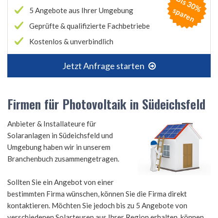
B
is
3
0
%
p
a
r
e
s
n
5 Angebote aus Ihrer Umgebung
Geprüfte & qualifizierte Fachbetriebe
Kostenlos & unverbindlich
Jetzt Anfrage starten
Firmen für Photovoltaik in Südeichsfeld
Anbieter & Installateure für
Solaranlagen in Südeichsfeld und
Umgebung haben wir in unserem
Branchenbuch zusammengetragen.
Sollten Sie ein Angebot von einer
bestimmten Firma wünschen, können Sie die Firma direkt
kontaktieren. Möchten Sie jedoch bis zu 5 Angebote von
verschiedenen Solarteuren aus Ihrer Region erhalten, können