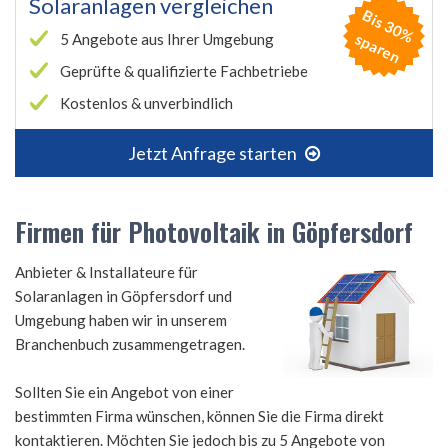
Solaranlagen vergleichen
B
is
3
0
%
p
a
r
e
s
n
5 Angebote aus Ihrer Umgebung
Geprüfte & qualifizierte Fachbetriebe
Kostenlos & unverbindlich
Jetzt Anfrage starten
Firmen für Photovoltaik in Göpfersdorf
Anbieter & Installateure für
Solaranlagen in Göpfersdorf und
Umgebung haben wir in unserem
Branchenbuch zusammengetragen.
Sollten Sie ein Angebot von einer
bestimmten Firma wünschen, können Sie die Firma direkt
kontaktieren. Möchten Sie jedoch bis zu 5 Angebote von