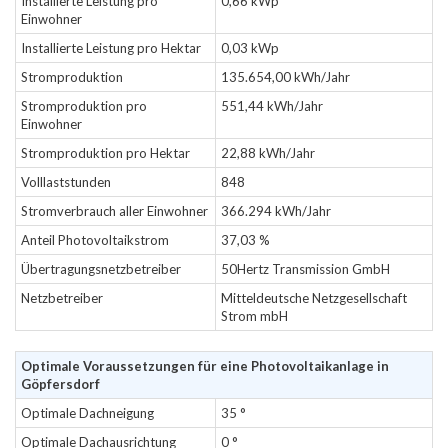
Installierte Leistung pro
0,66 kWp
Einwohner
Installierte Leistung pro Hektar
0,03 kWp
Stromproduktion
135.654,00 kWh/Jahr
Stromproduktion pro
551,44 kWh/Jahr
Einwohner
Stromproduktion pro Hektar
22,88 kWh/Jahr
Volllaststunden
848
Stromverbrauch aller Einwohner
366.294 kWh/Jahr
Anteil Photovoltaikstrom
37,03 %
Übertragungsnetzbetreiber
50Hertz Transmission GmbH
Netzbetreiber
Mitteldeutsche Netzgesellschaft
Strom mbH
Optimale Voraussetzungen für eine Photovoltaikanlage in
Göpfersdorf
Optimale Dachneigung
35 °
Optimale Dachausrichtung
0 °