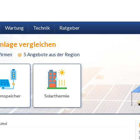
Wartung
Technik
Ratgeber
anlage vergleichen
firmen
5 Angebote aus der Region
omspeicher
Solarthermie
ttel