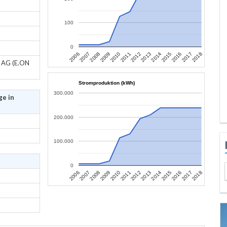
100
0
2007
2010
2013
2016
2006
2009
2012
2015
2018
2008
2011
2014
2017
z AG (E.ON
Stromproduktion (kWh)
300.000
ge in
200.000
100.000
0
2007
2010
2013
2016
2006
2009
2012
2015
2018
2008
2011
2014
2017