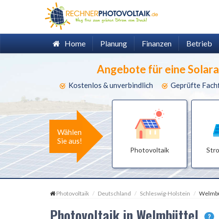
Home
Planung
Finanzen
Betrieb
Angebote für eine Solar
Kostenlos & unverbindlich
Geprüfte Fach
Wählen
Sie aus!
Photovoltaik
Str
Photovoltaik
Deutschland
Schleswig-Holstein
Welmbü
Photovoltaik in Welmbüttel
?