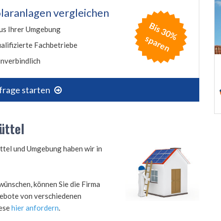
laranlagen vergleichen
B
is
3
0
%
p
a
r
e
us Ihrer Umgebung
s
n
alifizierte Fachbetriebe
nverbindlich
frage starten
üttel
üttel und Umgebung haben wir in
wünschen, können Sie die Firma
ngebote von verschiedenen
iese
hier anfordern
.