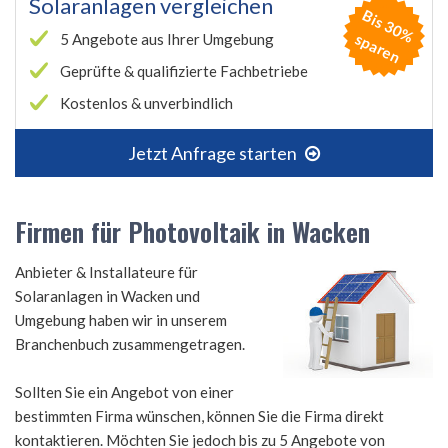
Solaranlagen vergleichen
B
is
3
0
%
p
a
r
e
s
n
5 Angebote aus Ihrer Umgebung
Geprüfte & qualifizierte Fachbetriebe
Kostenlos & unverbindlich
Jetzt Anfrage starten
Firmen für Photovoltaik in Wacken
Anbieter & Installateure für
Solaranlagen in Wacken und
Umgebung haben wir in unserem
Branchenbuch zusammengetragen.
Sollten Sie ein Angebot von einer
bestimmten Firma wünschen, können Sie die Firma direkt
kontaktieren. Möchten Sie jedoch bis zu 5 Angebote von