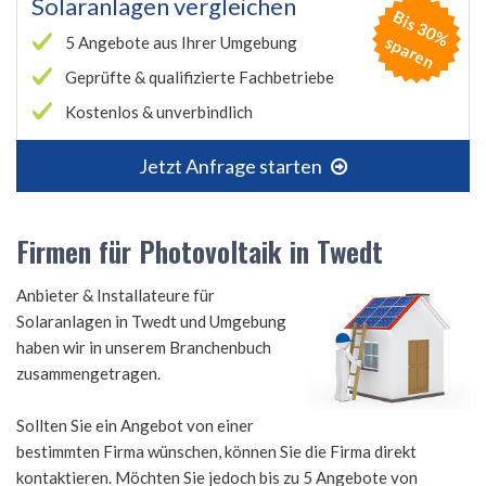
Solaranlagen vergleichen
B
is
3
0
%
p
a
r
e
s
n
5 Angebote aus Ihrer Umgebung
Geprüfte & qualifizierte Fachbetriebe
Kostenlos & unverbindlich
Jetzt Anfrage starten
Firmen für Photovoltaik in Twedt
Anbieter & Installateure für
Solaranlagen in Twedt und Umgebung
haben wir in unserem Branchenbuch
zusammengetragen.
Sollten Sie ein Angebot von einer
bestimmten Firma wünschen, können Sie die Firma direkt
kontaktieren. Möchten Sie jedoch bis zu 5 Angebote von