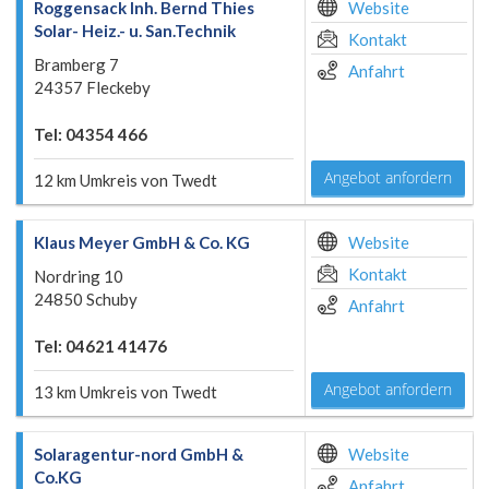
Roggensack Inh. Bernd Thies
Website
Solar- Heiz.- u. San.Technik
Kontakt
Bramberg 7
Anfahrt
24357 Fleckeby
Tel: 04354 466
Angebot anfordern
12 km Umkreis von Twedt
Klaus Meyer GmbH & Co. KG
Website
Kontakt
Nordring 10
24850 Schuby
Anfahrt
Tel: 04621 41476
Angebot anfordern
13 km Umkreis von Twedt
Solaragentur-nord GmbH &
Website
Co.KG
Anfahrt