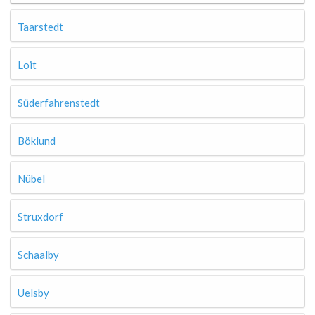
Taarstedt
Loit
Süderfahrenstedt
Böklund
Nübel
Struxdorf
Schaalby
Uelsby