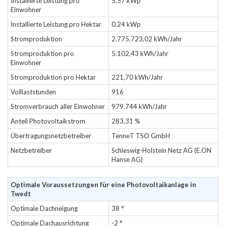
Installierte Leistung pro
5,57 kWp
Einwohner
Installierte Leistung pro Hektar
0,24 kWp
Stromproduktion
2.775.723,02 kWh/Jahr
Stromproduktion pro
5.102,43 kWh/Jahr
Einwohner
Stromproduktion pro Hektar
221,70 kWh/Jahr
Volllaststunden
916
Stromverbrauch aller Einwohner
979.744 kWh/Jahr
Anteil Photovoltaikstrom
283,31 %
Übertragungsnetzbetreiber
TenneT TSO GmbH
Netzbetreiber
Schleswig-Holstein Netz AG (E.ON
Hanse AG)
Optimale Voraussetzungen für eine Photovoltaikanlage in
Twedt
Optimale Dachneigung
38 °
Optimale Dachausrichtung
-2 °