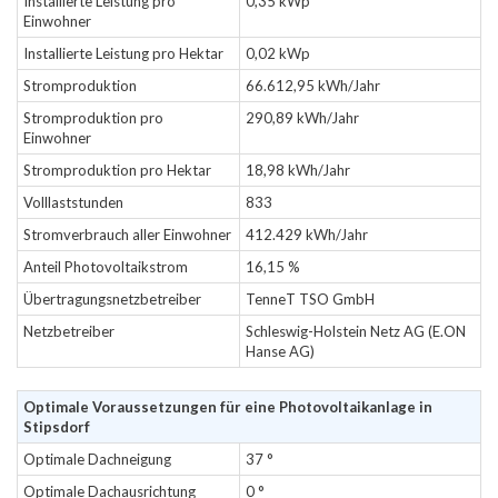
Installierte Leistung pro
0,35 kWp
Einwohner
Installierte Leistung pro Hektar
0,02 kWp
Stromproduktion
66.612,95 kWh/Jahr
Stromproduktion pro
290,89 kWh/Jahr
Einwohner
Stromproduktion pro Hektar
18,98 kWh/Jahr
Volllaststunden
833
Stromverbrauch aller Einwohner
412.429 kWh/Jahr
Anteil Photovoltaikstrom
16,15 %
Übertragungsnetzbetreiber
TenneT TSO GmbH
Netzbetreiber
Schleswig-Holstein Netz AG (E.ON
Hanse AG)
Optimale Voraussetzungen für eine Photovoltaikanlage in
Stipsdorf
Optimale Dachneigung
37 °
Optimale Dachausrichtung
0 °