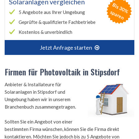
Solaranlagen vergleichen
B
is
3
0
%
p
a
r
e
s
n
5 Angebote aus Ihrer Umgebung
Geprüfte & qualifizierte Fachbetriebe
Kostenlos & unverbindlich
Jetzt Anfrage starten
Firmen für Photovoltaik in Stipsdorf
Anbieter & Installateure für
Solaranlagen in Stipsdorf und
Umgebung haben wir in unserem
Branchenbuch zusammengetragen.
Sollten Sie ein Angebot von einer
bestimmten Firma wünschen, können Sie die Firma direkt
kontaktieren. Möchten Sie jedoch bis zu 5 Angebote von