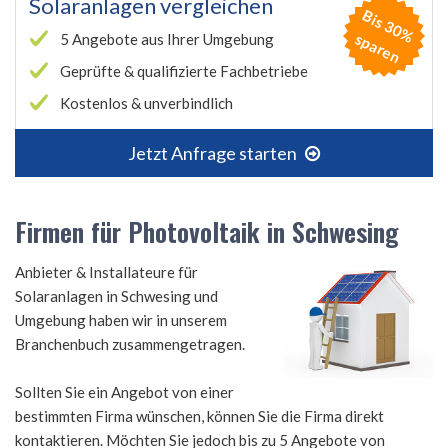
Solaranlagen vergleichen
B
is
3
0
%
p
a
r
e
s
n
5 Angebote aus Ihrer Umgebung
Geprüfte & qualifizierte Fachbetriebe
Kostenlos & unverbindlich
Jetzt Anfrage starten
Firmen für Photovoltaik in Schwesing
Anbieter & Installateure für
Solaranlagen in Schwesing und
Umgebung haben wir in unserem
Branchenbuch zusammengetragen.
Sollten Sie ein Angebot von einer
bestimmten Firma wünschen, können Sie die Firma direkt
kontaktieren. Möchten Sie jedoch bis zu 5 Angebote von