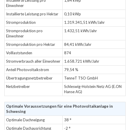
Installierte Leistung pro
1,64 kWp
Einwohner
Installierte Leistung pro Hektar
0,10 kWp
Stromproduktion
1.319.341,51 kWh/Jahr
Stromproduktion pro
1.432,51 kWh/Jahr
Einwohner
Stromproduktion pro Hektar
84,41 kWh/Jahr
Volllaststunden
874
Stromverbrauch aller Einwohner
1.658.721 kWh/Jahr
Anteil Photovoltaikstrom
79,54 %
Übertragungsnetzbetreiber
TenneT TSO GmbH
Netzbetreiber
Schleswig-Holstein Netz AG (E.ON
Hanse AG)
Optimale Voraussetzungen für eine Photovoltaikanlage in
Schwesing
Optimale Dachneigung
38 °
Optimale Dachausrichtung
-2 °