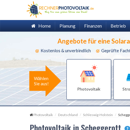
Home
Planung
Finanzen
Betrieb
Angebote für eine Solar
Kostenlos & unverbindlich
Geprüfte Fach
Wählen
Sie aus!
Photovoltaik
Str
Photovoltaik
Deutschland
Schleswig-Holstein
Schegg
Photovoltaik in Scheggerott
?