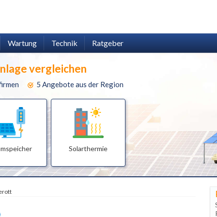
Wartung
Technik
Ratgeber
anlage vergleichen
firmen
5 Angebote aus der Region
omspeicher
Solarthermie
erott