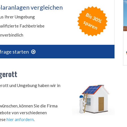
laranlagen vergleichen
B
is
3
0
%
p
a
r
e
us Ihrer Umgebung
s
n
alifizierte Fachbetriebe
nverbindlich
frage starten
gerott
gerott und Umgebung haben wir in
wünschen, können Sie die Firma
ngebote von verschiedenen
iese
hier anfordern
.