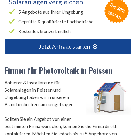
Solaranlagen vergleichen
B
is
3
0
%
p
a
r
e
s
n
5 Angebote aus Ihrer Umgebung
Geprüfte & qualifizierte Fachbetriebe
Kostenlos & unverbindlich
Jetzt Anfrage starten
Firmen für Photovoltaik in Peissen
Anbieter & Installateure für
Solaranlagen in Peissen und
Umgebung haben wir in unserem
Branchenbuch zusammengetragen.
Sollten Sie ein Angebot von einer
bestimmten Firma wünschen, können Sie die Firma direkt
kontaktieren. Möchten Sie jedoch bis zu 5 Angebote von