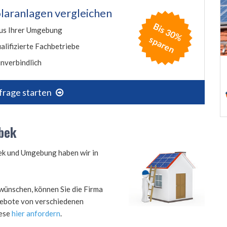
laranlagen vergleichen
B
is
3
0
%
p
a
r
e
us Ihrer Umgebung
s
n
alifizierte Fachbetriebe
nverbindlich
frage starten
rbek
bek und Umgebung haben wir in
wünschen, können Sie die Firma
ngebote von verschiedenen
iese
hier anfordern
.