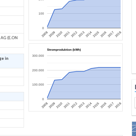
100
0
2009
2014
2008
2013
2018
2012
2017
2011
2016
2010
2015
z AG (E.ON
Stromproduktion (kWh)
300.000
ge in
200.000
100.000
0
2009
2014
2008
2013
2018
2012
2017
2011
2016
2010
2015