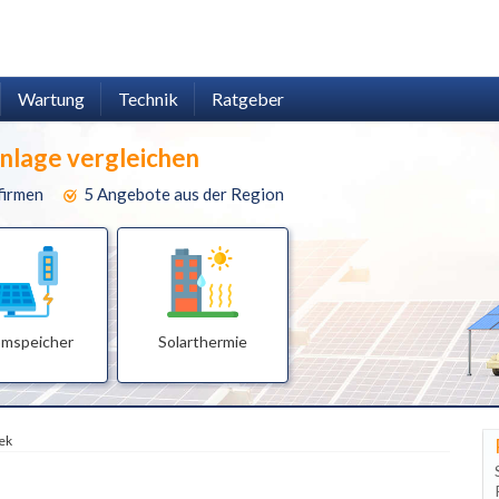
Wartung
Technik
Ratgeber
anlage vergleichen
firmen
5 Angebote aus der Region
omspeicher
Solarthermie
ek