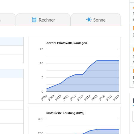
n
Rechner
Sonne
Anzahl Photovoltaikanlagen
15
10
5
0
2009
2014
2008
2013
2018
2012
2017
2011
2016
2010
2015
Installierte Leistung (kWp)
300
200