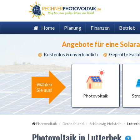
Home
Planung
Finanzen
Betrieb
Angebote für eine Solar
Kostenlos & unverbindlich
Geprüfte Fach
Wählen
Sie aus!
Photovoltaik
Str
Photovoltaik
Deutschland
Schleswig-Holstein
Lutterb
Photovoltaik in Lutterbek
?