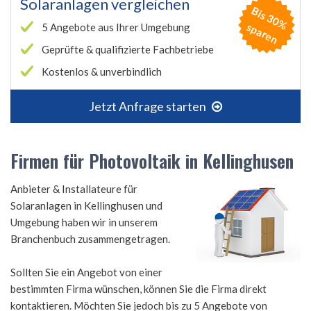
Solaranlagen vergleichen
B
is
3
0
%
p
a
r
e
s
n
5 Angebote aus Ihrer Umgebung
Geprüfte & qualifizierte Fachbetriebe
Kostenlos & unverbindlich
Jetzt Anfrage starten
Firmen für Photovoltaik in Kellinghusen
Anbieter & Installateure für
Solaranlagen in Kellinghusen und
Umgebung haben wir in unserem
Branchenbuch zusammengetragen.
Sollten Sie ein Angebot von einer
bestimmten Firma wünschen, können Sie die Firma direkt
kontaktieren. Möchten Sie jedoch bis zu 5 Angebote von