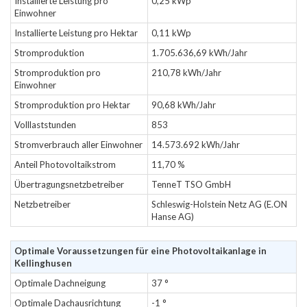
Installierte Leistung pro
0,25 kWp
Einwohner
Installierte Leistung pro Hektar
0,11 kWp
Stromproduktion
1.705.636,69 kWh/Jahr
Stromproduktion pro
210,78 kWh/Jahr
Einwohner
Stromproduktion pro Hektar
90,68 kWh/Jahr
Volllaststunden
853
Stromverbrauch aller Einwohner
14.573.692 kWh/Jahr
Anteil Photovoltaikstrom
11,70 %
Übertragungsnetzbetreiber
TenneT TSO GmbH
Netzbetreiber
Schleswig-Holstein Netz AG (E.ON
Hanse AG)
Optimale Voraussetzungen für eine Photovoltaikanlage in
Kellinghusen
Optimale Dachneigung
37 °
Optimale Dachausrichtung
-1 °