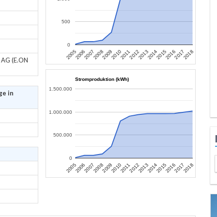
500
0
2017
2012
2007
2015
2010
2005
2018
2013
2008
2016
2011
2006
2014
2009
z AG (E.ON
Stromproduktion (kWh)
1.500.000
ge in
1.000.000
500.000
0
2017
2012
2007
2015
2010
2005
2018
2013
2008
2016
2011
2006
2014
2009