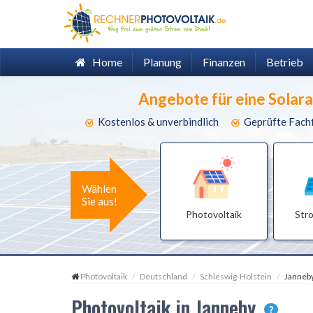
Home
Planung
Finanzen
Betrieb
Angebote für eine Solar
Kostenlos & unverbindlich
Geprüfte Fach
Wählen
Sie aus!
Photovoltaik
Str
Photovoltaik
Deutschland
Schleswig-Holstein
Janneb
Photovoltaik in Janneby
?