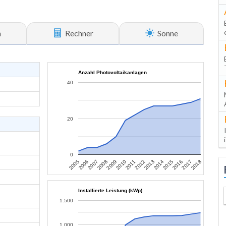
n
Rechner
Sonne
Anzahl Photovoltaikanlagen
40
20
0
2017
2012
2007
2015
2010
2005
2018
2013
2008
2016
2011
2006
2014
2009
Installierte Leistung (kWp)
1.500
1.000