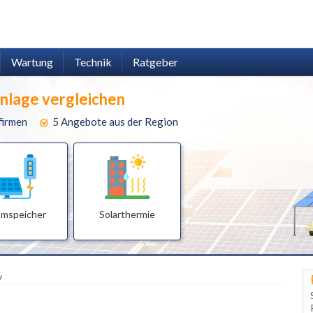
Wartung
Technik
Ratgeber
anlage vergleichen
firmen
5 Angebote aus der Region
omspeicher
Solarthermie
y