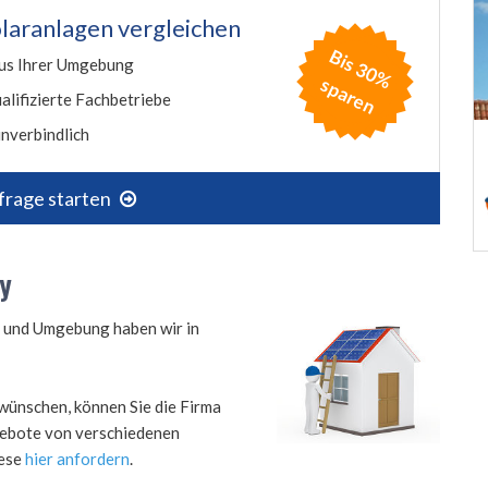
laranlagen vergleichen
B
is
3
0
%
p
a
r
e
us Ihrer Umgebung
s
n
alifizierte Fachbetriebe
nverbindlich
frage starten
by
y und Umgebung haben wir in
wünschen, können Sie die Firma
ngebote von verschiedenen
iese
hier anfordern
.