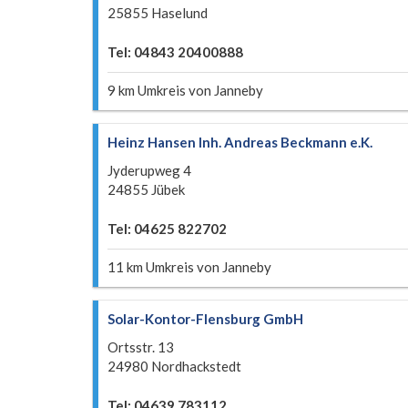
25855 Haselund
Tel: 04843 20400888
9 km Umkreis von Janneby
Heinz Hansen Inh. Andreas Beckmann e.K.
Jyderupweg 4
24855 Jübek
Tel: 04625 822702
11 km Umkreis von Janneby
Solar-Kontor-Flensburg GmbH
Ortsstr. 13
24980 Nordhackstedt
Tel: 04639 783112