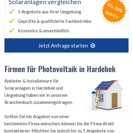
Solaranlagen vergleichen
B
is
3
0
%
p
a
r
e
s
n
5 Angebote aus Ihrer Umgebung
Geprüfte & qualifizierte Fachbetriebe
Kostenlos & unverbindlich
Jetzt Anfrage starten
Firmen für Photovoltaik in Hardebek
Anbieter & Installateure für
Solaranlagen in Hardebek und
Umgebung haben wir in unserem
Branchenbuch zusammengetragen.
Sollten Sie ein Angebot von einer
bestimmten Firma wünschen, können Sie die Firma direkt
kontaktieren. Möchten Sie jedoch bis zu 5 Angebote von