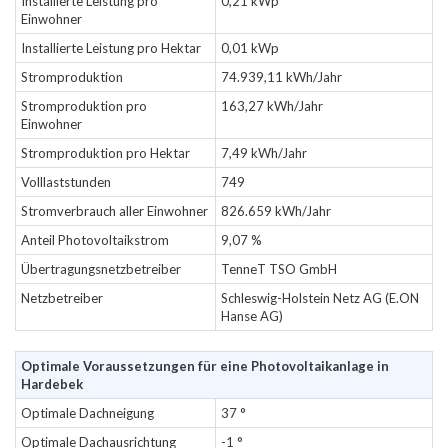
Installierte Leistung pro
0,21 kWp
Einwohner
Installierte Leistung pro Hektar
0,01 kWp
Stromproduktion
74.939,11 kWh/Jahr
Stromproduktion pro
163,27 kWh/Jahr
Einwohner
Stromproduktion pro Hektar
7,49 kWh/Jahr
Volllaststunden
749
Stromverbrauch aller Einwohner
826.659 kWh/Jahr
Anteil Photovoltaikstrom
9,07 %
Übertragungsnetzbetreiber
TenneT TSO GmbH
Netzbetreiber
Schleswig-Holstein Netz AG (E.ON
Hanse AG)
Optimale Voraussetzungen für eine Photovoltaikanlage in
Hardebek
Optimale Dachneigung
37 °
Optimale Dachausrichtung
-1 °