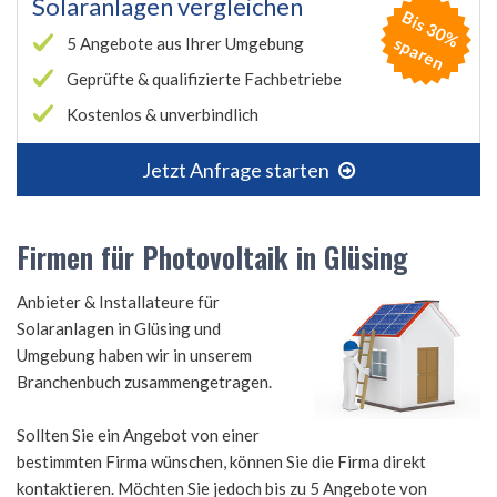
Solaranlagen vergleichen
B
is
3
0
%
p
a
r
e
s
n
5 Angebote aus Ihrer Umgebung
Geprüfte & qualifizierte Fachbetriebe
Kostenlos & unverbindlich
Jetzt Anfrage starten
Firmen für Photovoltaik in Glüsing
Anbieter & Installateure für
Solaranlagen in Glüsing und
Umgebung haben wir in unserem
Branchenbuch zusammengetragen.
Sollten Sie ein Angebot von einer
bestimmten Firma wünschen, können Sie die Firma direkt
kontaktieren. Möchten Sie jedoch bis zu 5 Angebote von