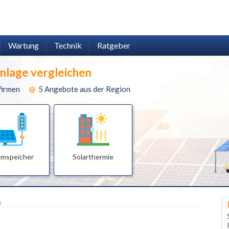
Wartung
Technik
Ratgeber
anlage vergleichen
firmen
5 Angebote aus der Region
omspeicher
Solarthermie
k