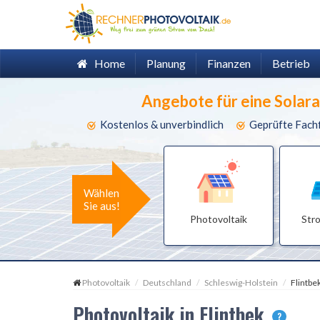
Home
Planung
Finanzen
Betrieb
Angebote für eine Solar
Kostenlos & unverbindlich
Geprüfte Fach
Wählen
Sie aus!
Photovoltaik
Str
Photovoltaik
Deutschland
Schleswig-Holstein
Flintbe
Photovoltaik in Flintbek
?