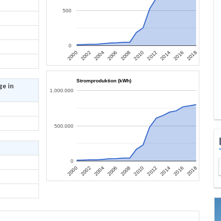
500
0
2006
2004
2002
2000
2018
2016
2014
2012
2010
2008
Stromproduktion (kWh)
ge in
1.000.000
500.000
0
2006
2004
2002
2000
2018
2016
2014
2012
2010
2008