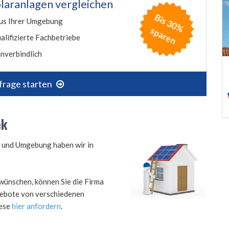
laranlagen vergleichen
B
is
3
0
%
p
a
r
e
us Ihrer Umgebung
s
n
alifizierte Fachbetriebe
nverbindlich
frage starten
ek
ek und Umgebung haben wir in
wünschen, können Sie die Firma
ngebote von verschiedenen
iese
hier anfordern
.