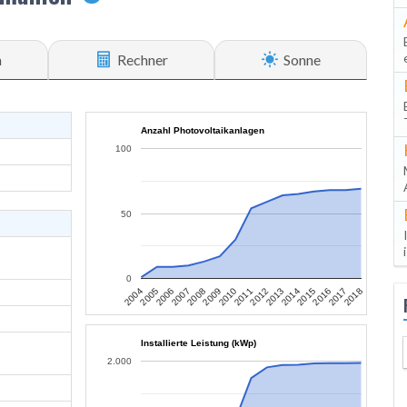
n
Rechner
Sonne
Anzahl Photovoltaikanlagen
100
50
0
2010
2017
2007
2014
2004
2011
2018
2008
2015
2005
2012
2009
2016
2006
2013
Installierte Leistung (kWp)
2.000