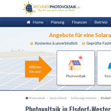
Home
Planung
Finanzen
Betrieb
Angebote für eine Solar
Kostenlos & unverbindlich
Geprüfte Fach
Wählen
Sie aus!
Photovoltaik
Str
Photovoltaik
Deutschland
Schleswig-Holstein
Elsdor
Photovoltaik in Elsdorf-West