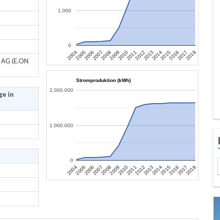
1.000
0
2010
2017
2007
2014
2004
2011
2018
2008
2015
2005
2012
2009
2016
2006
2013
z AG (E.ON
Stromproduktion (kWh)
2.000.000
ge in
1.000.000
0
2010
2017
2007
2014
2004
2011
2018
2008
2015
2005
2012
2009
2016
2006
2013