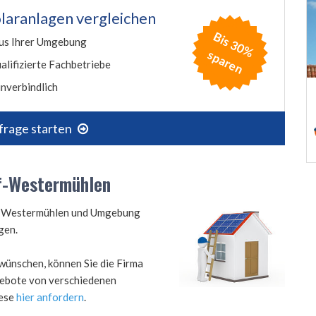
laranlagen vergleichen
B
is
3
0
%
p
a
r
e
us Ihrer Umgebung
s
n
alifizierte Fachbetriebe
nverbindlich
frage starten
rf-Westermühlen
orf-Westermühlen und Umgebung
gen.
wünschen, können Sie die Firma
ngebote von verschiedenen
iese
hier anfordern
.