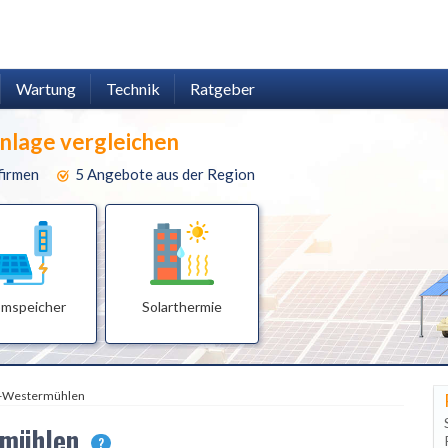
Wartung
Technik
Ratgeber
anlage vergleichen
firmen
5 Angebote aus der Region
omspeicher
Solarthermie
f-Westermühlen
ermühlen
?