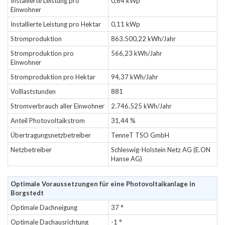
Installierte Leistung pro
0,64 kWp
Einwohner
Installierte Leistung pro Hektar
0,11 kWp
Stromproduktion
863.500,22 kWh/Jahr
Stromproduktion pro
566,23 kWh/Jahr
Einwohner
Stromproduktion pro Hektar
94,37 kWh/Jahr
Volllaststunden
881
Stromverbrauch aller Einwohner
2.746.525 kWh/Jahr
Anteil Photovoltaikstrom
31,44 %
Übertragungsnetzbetreiber
TenneT TSO GmbH
Netzbetreiber
Schleswig-Holstein Netz AG (E.ON
Hanse AG)
Optimale Voraussetzungen für eine Photovoltaikanlage in
Borgstedt
Optimale Dachneigung
37 °
Optimale Dachausrichtung
-1 °