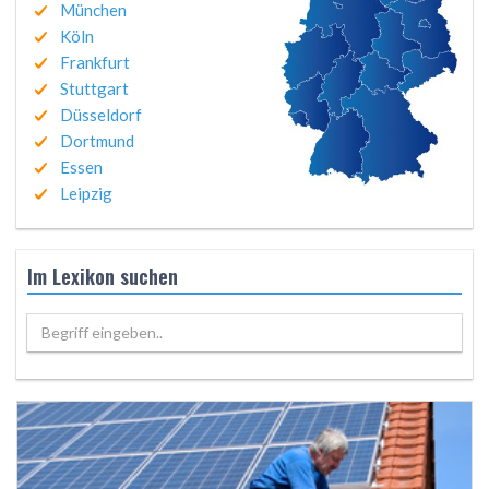
München
Köln
Frankfurt
Stuttgart
Düsseldorf
Dortmund
Essen
Leipzig
Im Lexikon suchen
Begriff eingeben..