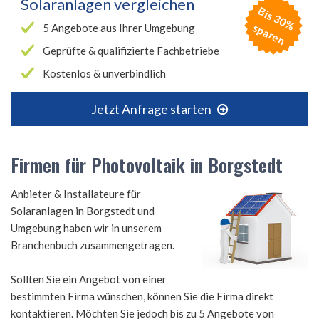
Solaranlagen vergleichen
B
is
3
0
%
p
a
r
e
s
n
5 Angebote aus Ihrer Umgebung
Geprüfte & qualifizierte Fachbetriebe
Kostenlos & unverbindlich
Jetzt Anfrage starten
Firmen für Photovoltaik in Borgstedt
Anbieter & Installateure für
Solaranlagen in Borgstedt und
Umgebung haben wir in unserem
Branchenbuch zusammengetragen.
Sollten Sie ein Angebot von einer
bestimmten Firma wünschen, können Sie die Firma direkt
kontaktieren. Möchten Sie jedoch bis zu 5 Angebote von