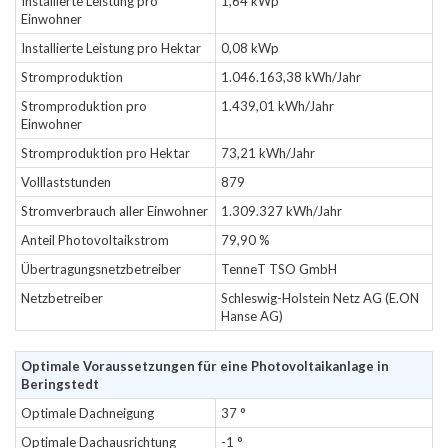
Installierte Leistung pro
1,64 kWp
Einwohner
Installierte Leistung pro Hektar
0,08 kWp
Stromproduktion
1.046.163,38 kWh/Jahr
Stromproduktion pro
1.439,01 kWh/Jahr
Einwohner
Stromproduktion pro Hektar
73,21 kWh/Jahr
Volllaststunden
879
Stromverbrauch aller Einwohner
1.309.327 kWh/Jahr
Anteil Photovoltaikstrom
79,90 %
Übertragungsnetzbetreiber
TenneT TSO GmbH
Netzbetreiber
Schleswig-Holstein Netz AG (E.ON
Hanse AG)
Optimale Voraussetzungen für eine Photovoltaikanlage in
Beringstedt
Optimale Dachneigung
37 °
Optimale Dachausrichtung
-1 °