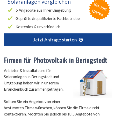
Solaranlagen vergleichen
B
is
3
0
%
p
a
r
e
s
n
5 Angebote aus Ihrer Umgebung
Geprüfte & qualifizierte Fachbetriebe
Kostenlos & unverbindlich
Jetzt Anfrage starten
Firmen für Photovoltaik in Beringstedt
Anbieter & Installateure für
Solaranlagen in Beringstedt und
Umgebung haben wir in unserem
Branchenbuch zusammengetragen.
Sollten Sie ein Angebot von einer
bestimmten Firma wünschen, können Sie die Firma direkt
kontaktieren. Möchten Sie jedoch bis zu 5 Angebote von