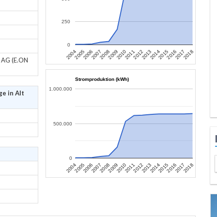
250
0
2010
2017
2007
2014
2004
2011
2018
2008
2015
2005
2012
2009
2016
2006
2013
z AG (E.ON
Stromproduktion (kWh)
1.000.000
e in Alt
500.000
0
2010
2017
2007
2014
2004
2011
2018
2008
2015
2005
2012
2009
2016
2006
2013