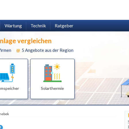
Wartung
Technik
Ratgeber
anlage vergleichen
firmen
5 Angebote aus der Region
omspeicher
Solarthermie
nnebek
?