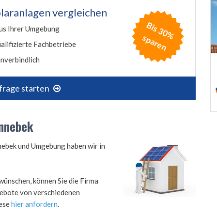
laranlagen vergleichen
B
is
3
0
%
p
a
r
e
us Ihrer Umgebung
s
n
alifizierte Fachbetriebe
nverbindlich
frage starten
ennebek
nnebek und Umgebung haben wir in
wünschen, können Sie die Firma
ngebote von verschiedenen
iese
hier anfordern
.