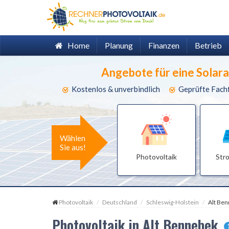
Home
Planung
Finanzen
Betrieb
Angebote für eine Solar
Kostenlos & unverbindlich
Geprüfte Fach
Wählen
Sie aus!
Photovoltaik
Str
Photovoltaik
Deutschland
Schleswig-Holstein
Alt Be
Photovoltaik in Alt Bennebek