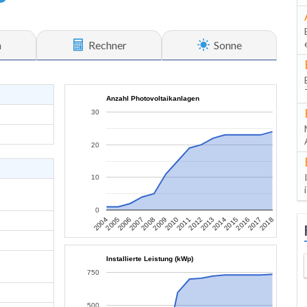
n
Rechner
Sonne
Anzahl Photovoltaikanlagen
30
20
10
0
2010
2017
2007
2014
2004
2011
2018
2008
2015
2005
2012
2009
2016
2006
2013
Installierte Leistung (kWp)
750
500