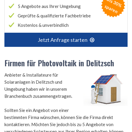
B
is
3
0
%
p
a
r
e
s
n
5 Angebote aus Ihrer Umgebung
Geprüfte & qualifizierte Fachbetriebe
Kostenlos & unverbindlich
Jetzt Anfrage starten
Firmen für Photovoltaik in Delitzsch
Anbieter & Installateure für
Solaranlagen in Delitzsch und
Umgebung haben wir in unserem
Branchenbuch zusammengetragen.
Sollten Sie ein Angebot von einer
bestimmten Firma wünschen, können Sie die Firma direkt
kontaktieren. Möchten Sie jedoch bis zu 5 Angebote von
verschiedenen Solarteuren aus Ihrer Region erhalten, können