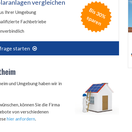
laranlagen vergleichen
B
is
3
0
%
p
a
r
e
us Ihrer Umgebung
s
n
alifizierte Fachbetriebe
nverbindlich
frage starten
rtheim
theim und Umgebung haben wir in
wünschen, können Sie die Firma
ngebote von verschiedenen
iese
hier anfordern
.