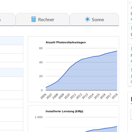
n
Rechner
Sonne
Anzahl Photovoltaikanlagen
60
40
20
0
2007
2010
2013
2016
2006
2009
2012
2015
2018
2008
2011
2014
2017
Installierte Leistung (kWp)
1.000