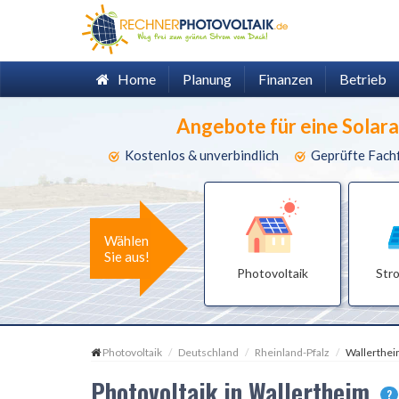
Home
Planung
Finanzen
Betrieb
Angebote für eine Solar
Kostenlos & unverbindlich
Geprüfte Fach
Wählen
Sie aus!
Photovoltaik
Str
Photovoltaik
Deutschland
Rheinland-Pfalz
Wallerthe
Photovoltaik in Wallertheim
?