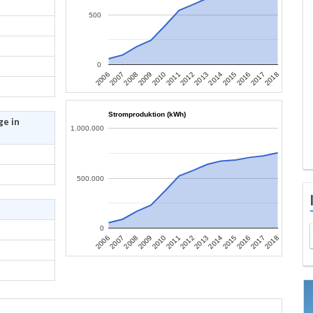
500
0
2007
2010
2013
2016
2006
2009
2012
2015
2018
2008
2011
2014
2017
Stromproduktion (kWh)
ge in
1.000.000
500.000
0
2007
2010
2013
2016
2006
2009
2012
2015
2018
2008
2011
2014
2017