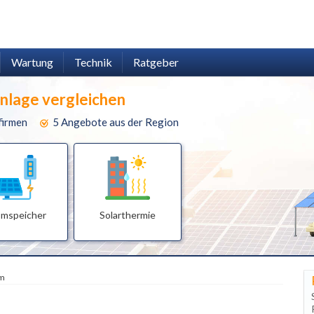
Wartung
Technik
Ratgeber
anlage vergleichen
firmen
5 Angebote aus der Region
omspeicher
Solarthermie
im