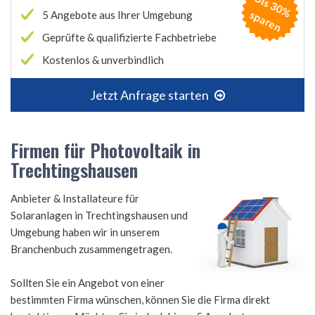
B
is
3
0
%
p
a
r
e
s
n
5 Angebote aus Ihrer Umgebung
Geprüfte & qualifizierte Fachbetriebe
Kostenlos & unverbindlich
Jetzt Anfrage starten
Firmen für Photovoltaik in
Trechtingshausen
Anbieter & Installateure für
Solaranlagen in Trechtingshausen und
Umgebung haben wir in unserem
Branchenbuch zusammengetragen.
Sollten Sie ein Angebot von einer
bestimmten Firma wünschen, können Sie die Firma direkt