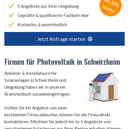
B
is
3
0
%
p
a
r
e
s
n
5 Angebote aus Ihrer Umgebung
Geprüfte & qualifizierte Fachbetriebe
Kostenlos & unverbindlich
Jetzt Anfrage starten
Firmen für Photovoltaik in Schwirzheim
Anbieter & Installateure für
Solaranlagen in Schwirzheim und
Umgebung haben wir in unserem
Branchenbuch zusammengetragen.
Sollten Sie ein Angebot von einer
bestimmten Firma wünschen, können Sie die Firma direkt
kontaktieren. Möchten Sie jedoch bis zu 5 Angebote von
verschiedenen Solarteuren aus Ihrer Region erhalten, können