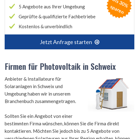
B
is
3
0
%
p
a
r
e
s
n
5 Angebote aus Ihrer Umgebung
Geprüfte & qualifizierte Fachbetriebe
Kostenlos & unverbindlich
Jetzt Anfrage starten
Firmen für Photovoltaik in Schweix
Anbieter & Installateure für
Solaranlagen in Schweix und
Umgebung haben wir in unserem
Branchenbuch zusammengetragen.
Sollten Sie ein Angebot von einer
bestimmten Firma wünschen, können Sie die Firma direkt
kontaktieren. Möchten Sie jedoch bis zu 5 Angebote von
verschiedenen Solarteuren aus Ihrer Region erhalten, können