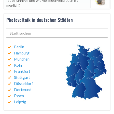
Ist es sinnvoll und wie viel Eigenverbrauch ist
möglich?
Photovoltaik in deutschen Städten
Berlin
Hamburg
München
Köln
Frankfurt
Stuttgart
Düsseldorf
Dortmund
Essen
Leipzig