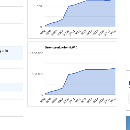
500
0
2007
2010
2013
2016
2006
2009
2012
2015
2018
2008
2011
2014
2017
Stromproduktion (kWh)
ge in
1.000.000
500.000
0
2007
2010
2013
2016
2006
2009
2012
2015
2018
2008
2011
2014
2017