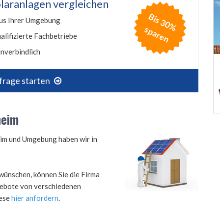
laranlagen vergleichen
B
is
3
0
%
p
a
r
e
us Ihrer Umgebung
s
n
alifizierte Fachbetriebe
nverbindlich
frage starten
heim
heim und Umgebung haben wir in
wünschen, können Sie die Firma
ngebote von verschiedenen
iese
hier anfordern
.