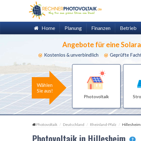
Home
Planung
Finanzen
Betrieb
Angebote für eine Solar
Kostenlos & unverbindlich
Geprüfte Fach
Wählen
Sie aus!
Photovoltaik
Str
Photovoltaik
Deutschland
Rheinland-Pfalz
Hillesheim
Photovoltaik in Hillesheim
?