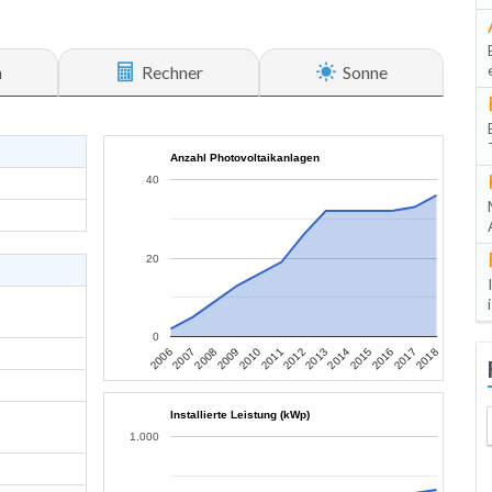
n
Rechner
Sonne
Anzahl Photovoltaikanlagen
40
20
0
2007
2010
2013
2016
2006
2009
2012
2015
2018
2008
2011
2014
2017
Installierte Leistung (kWp)
1.000