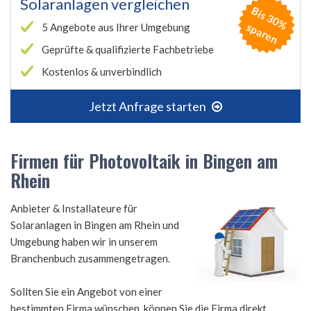
Solaranlagen vergleichen
B
is
3
0
%
p
a
r
e
s
n
5 Angebote aus Ihrer Umgebung
Geprüfte & qualifizierte Fachbetriebe
Kostenlos & unverbindlich
Jetzt Anfrage starten
Firmen für Photovoltaik in Bingen am
Rhein
Anbieter & Installateure für
Solaranlagen in Bingen am Rhein und
Umgebung haben wir in unserem
Branchenbuch zusammengetragen.
Sollten Sie ein Angebot von einer
bestimmten Firma wünschen, können Sie die Firma direkt