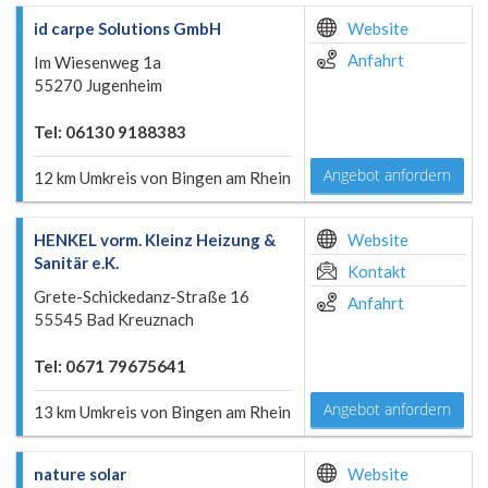
id carpe Solutions GmbH
Website
Anfahrt
Im Wiesenweg 1a
55270 Jugenheim
Tel: 06130 9188383
Angebot anfordern
12 km Umkreis von Bingen am Rhein
HENKEL vorm. Kleinz Heizung &
Website
Sanitär e.K.
Kontakt
Grete-Schickedanz-Straße 16
Anfahrt
55545 Bad Kreuznach
Tel: 0671 79675641
Angebot anfordern
13 km Umkreis von Bingen am Rhein
nature solar
Website