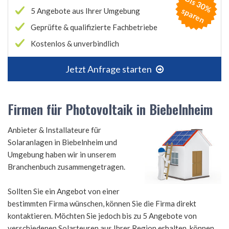
B
is
3
0
%
p
a
r
e
s
n
5 Angebote aus Ihrer Umgebung
Geprüfte & qualifizierte Fachbetriebe
Kostenlos & unverbindlich
Jetzt Anfrage starten
Firmen für Photovoltaik in Biebelnheim
Anbieter & Installateure für
Solaranlagen in Biebelnheim und
Umgebung haben wir in unserem
Branchenbuch zusammengetragen.
Sollten Sie ein Angebot von einer
bestimmten Firma wünschen, können Sie die Firma direkt
kontaktieren. Möchten Sie jedoch bis zu 5 Angebote von
verschiedenen Solarteuren aus Ihrer Region erhalten, können