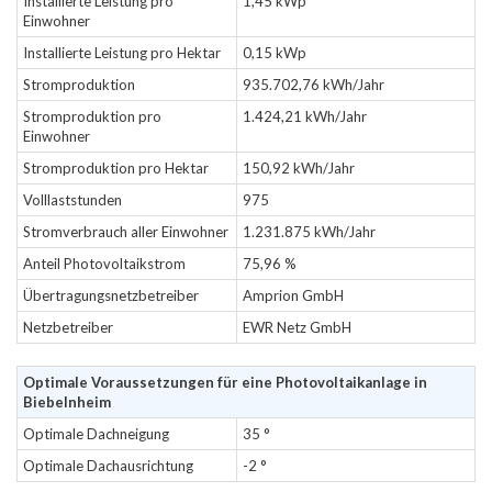
Installierte Leistung pro
1,45 kWp
Einwohner
Installierte Leistung pro Hektar
0,15 kWp
Stromproduktion
935.702,76 kWh/Jahr
Stromproduktion pro
1.424,21 kWh/Jahr
Einwohner
Stromproduktion pro Hektar
150,92 kWh/Jahr
Volllaststunden
975
Stromverbrauch aller Einwohner
1.231.875 kWh/Jahr
Anteil Photovoltaikstrom
75,96 %
Übertragungsnetzbetreiber
Amprion GmbH
Netzbetreiber
EWR Netz GmbH
Optimale Voraussetzungen für eine Photovoltaikanlage in
Biebelnheim
Optimale Dachneigung
35 °
Optimale Dachausrichtung
-2 °