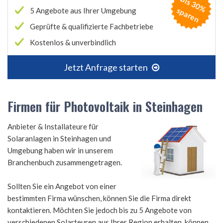
B
is
3
0
%
p
a
r
e
s
n
5 Angebote aus Ihrer Umgebung
Geprüfte & qualifizierte Fachbetriebe
Kostenlos & unverbindlich
Jetzt Anfrage starten
Firmen für Photovoltaik in Steinhagen
Anbieter & Installateure für
Solaranlagen in Steinhagen und
Umgebung haben wir in unserem
Branchenbuch zusammengetragen.
Sollten Sie ein Angebot von einer
bestimmten Firma wünschen, können Sie die Firma direkt
kontaktieren. Möchten Sie jedoch bis zu 5 Angebote von
verschiedenen Solarteuren aus Ihrer Region erhalten, können