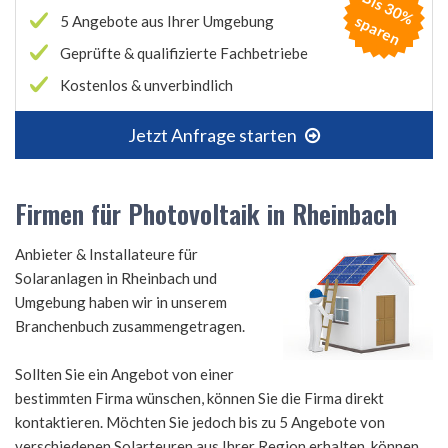
B
is
3
0
%
p
a
r
e
s
n
5 Angebote aus Ihrer Umgebung
Geprüfte & qualifizierte Fachbetriebe
Kostenlos & unverbindlich
Jetzt Anfrage starten
Firmen für Photovoltaik in Rheinbach
Anbieter & Installateure für
Solaranlagen in Rheinbach und
Umgebung haben wir in unserem
Branchenbuch zusammengetragen.
Sollten Sie ein Angebot von einer
bestimmten Firma wünschen, können Sie die Firma direkt
kontaktieren. Möchten Sie jedoch bis zu 5 Angebote von
verschiedenen Solarteuren aus Ihrer Region erhalten, können